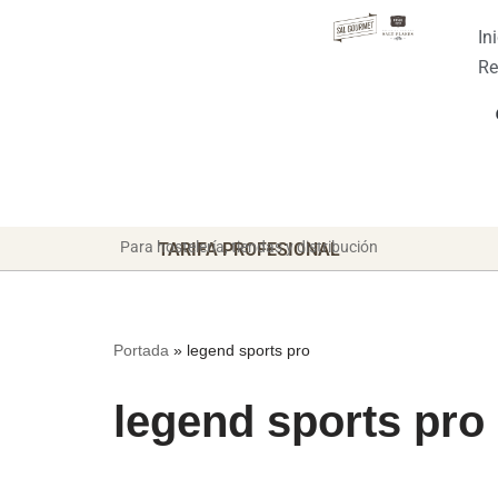
In
Saltar
Re
al
contenido
Para hostelería, tiendas y distribución
TARIFA PROFESIONAL
Portada
»
legend sports pro
legend sports pro