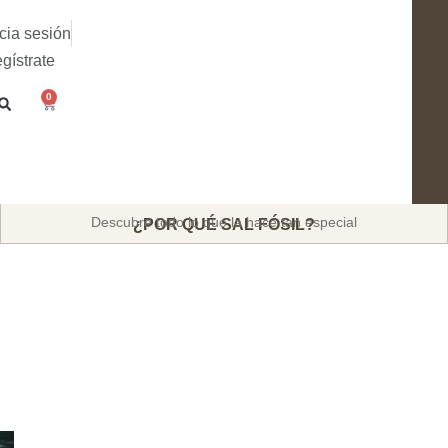
icia sesión
gístrate
0
Descubre todo lo que la hace tan especial
¿POR QUÉ SAL FÓSIL?