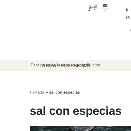
In
Saltar
Re
al
contenido
Para hostelería, tiendas y distribución
TARIFA PROFESIONAL
Portada
»
sal con especias
sal con especias