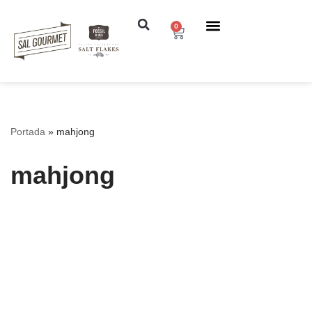
0
Saltar
al
contenido
Portada
»
mahjong
mahjong