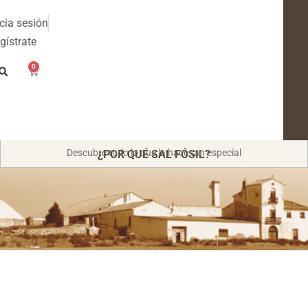
icia sesión
gístrate
0
Descubre todo lo que la hace tan especial
¿POR QUÉ SAL FÓSIL?