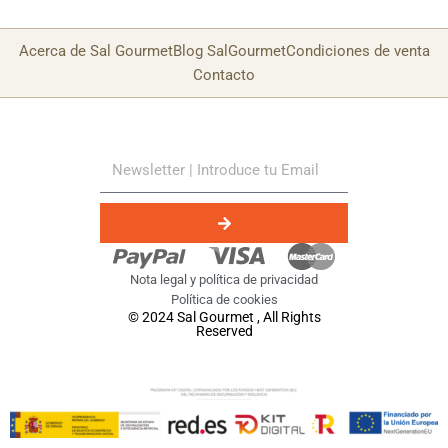
Acerca de Sal Gourmet
Blog SalGourmet
Condiciones de venta
Contacto
Nota legal y política de privacidad
Política de cookies
© 2024 Sal Gourmet , All Rights
Reserved