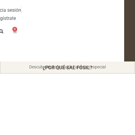
icia sesión
gístrate
0
Descubre todo lo que la hace tan especial
¿POR QUÉ SAL FÓSIL?