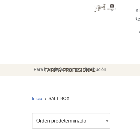
In
Saltar
Re
al
contenido
Para hostelería, tiendas y distribución
TARIFA PROFESIONAL
Inicio
\
SALT BOX