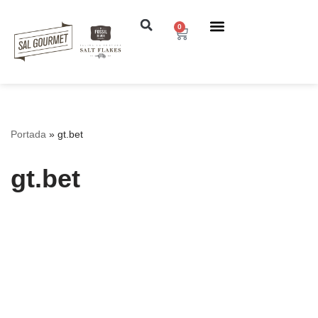
0
Saltar
al
contenido
Portada
»
gt.bet
gt.bet